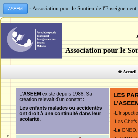
- Association pour le Soutien de l'Enseignemen
ASEEM
Association pour le So
Accueil
L'
ASEEM
existe depuis 1988. Sa
LES PA
création relevait d'un constat :
L'ASEEM
Les enfants malades ou accidentés
-L'Inspect
ont droit à une continuité dans leur
scolarité.
-Les Chefs
-Le CNED,
*